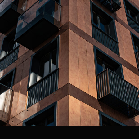
Исток инноваций
Иннополис — самый молодой и
продвинутый город России. Чтобы его
населяло еще больше классных людей,
которые двигают вперед развитие
человечества, нужно строить жилье. Не
вопрос: «Квартал Ю» создается именно с
этой целью. Перспективному городу —
достойный ЖК.
Место строительства: Иннополис,
Верхнеуслонский район, ул. Спортивная